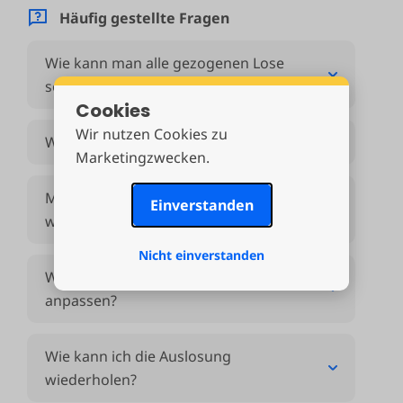
Häufig gestellte Fragen
Wie kann man alle gezogenen Lose
sehen?
Cookies
Wir nutzen Cookies zu
Wie kann ich Ausschlüsse ändern?
Marketingzwecken.
Meine E-Mail ist nicht angekommen,
Einverstanden
was nun?
Nicht einverstanden
Wie kann ich meine Wunschzettel
anpassen?
Wie kann ich die Auslosung
wiederholen?