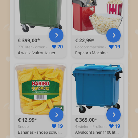
€ 399,00
€ 22,99
20
19
770 liter - groen - Prullenbak
Popcornmachine - popcornpan - popcornmaker - popcorn - popcorn mais - Popcornmaker
4-wiel afvalcontainer
Popcorn Machine
€ 12,99
€ 365,00
19
19
Snoep
4 wielen - Prullenbak
Bananas - snoep schuim bananensmaak - 150 stuks silo
Afvalcontainer 1100 liter blauw