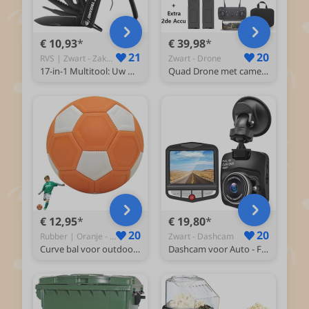
€ 10,93
€ 39,98
21
20
RVS | Zwart - Zakmes
Zwart - Drone
17-in-1 Multitool: Uw Ultieme Outdoor Hulpmiddel
Quad Drone met camera en opbergtas - full HD camera - met 2 accu's
€ 12,95
€ 19,80
20
20
Rubber | Oranje - Voetbal
Zwart - Dashcam
Curve bal voor outdoor-spelletjes 20 cm - fun - curveball- perfect cadeau voor kinderen
Dashcam voor Auto - Full HD - Voor Camera - Loop Opname - CCT1230