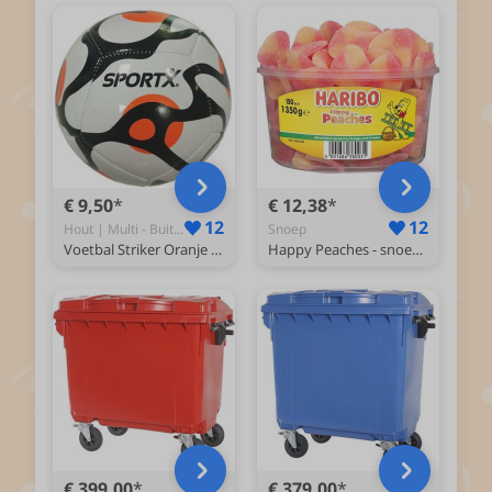
€ 9,50
€ 12,38
12
12
Hout | Multi - Buitenspeelpakket
Snoep
Voetbal Striker Oranje 330-350gr
Happy Peaches - snoep in perziksmaak - 150 stuks silo
€ 399,00
€ 379,00