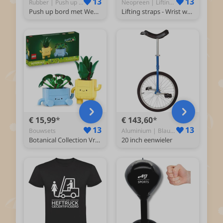
13
13
Rubber | Push up bord met Weerstandsbanden - Opdruksteun
Neopreen | Lifting Straps - Halterriemen en lifting straps
Push up bord met Weerstandsbanden - Push up bars - Push up - Push up grips - Opdruk bord fitness - Opdruksteunen - Push up Board - Fitness - Krachttraining
Lifting straps - Wrist wraps - Straps fitness - Lifting grips - Deadlift straps - 2 stuks - Fitness - Krachttraining - Zwart
€ 15,99
€ 143,60
13
13
Bouwsets
Aluminium | Blauw - Eenwieler
Botanical Collection Vrolijke Plantjes Decoratie 10349
20 inch eenwieler