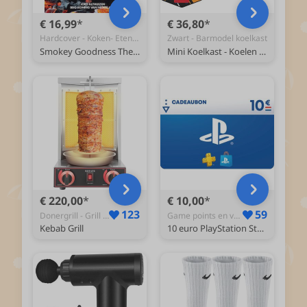
€ 16,99
€ 36,80
Hardcover - Koken- Eten en Drinken | Nederlandstalig - Boeken
Zwart - Barmodel koelkast
Smokey Goodness The Best of BBQ Snacks
Mini Koelkast - Koelen en Verwarmen - Skincare fridge - 12v Auto aansluiting - MFR404
€ 220,00
€ 10,00
123
59
Donergrill - Grill - Kebab - Doner Grill - Verticale Grill - Multigrill - Shoarmagrill
Game points en value card
Kebab Grill
10 euro PlayStation Store tegoed - PlayStation Kaart (NL)