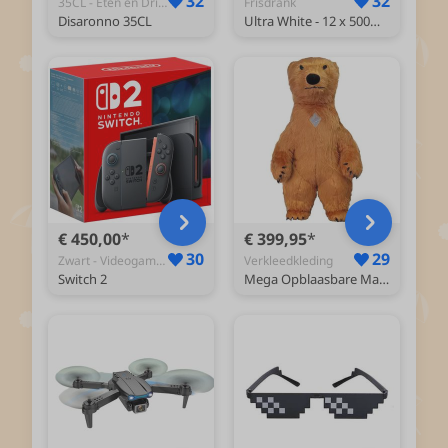
32
32
35CL - Eten en Drinken
Frisdrank
Disaronno 35CL
Ultra White - 12 x 500ml blikjes - Zero Sugar
€ 450,00
€ 399,95
30
29
Zwart - Videogameconsole
Verkleedkleding
Switch 2
Mega Opblaasbare Mascotte Beer Bruin - 2.6 Meter Beren Kostuum Opblaasbaar Pak - Groot Berenpak Opblaaspak - Opblaas Bruine Grizzly Festival