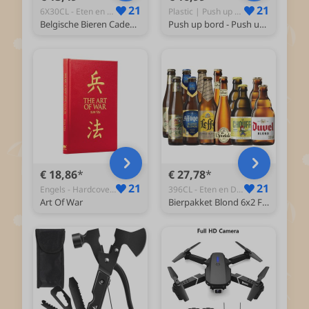
21
21
6X30CL - Eten en Drinken
Plastic | Push up bord - Opdruksteun
Belgische Bieren Cadeauverpakking 6X30CL
Push up bord - Push up bars - Push up grips - Opdruk bord fitness - Opdruksteunen - Push up Board - Fitness - Calisthenics
€ 18,86
€ 27,78
21
21
Engels - Hardcover - Religie- Spiritualiteit en Filosofie | Inte - Boeken
396CL - Eten en Drinken
Art Of War
Bierpakket Blond 6x2 Flessen 396CL