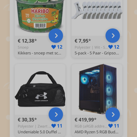
€ 12,38
€ 7,95
12
12
Snoep
Polyester | Wit - Sportsokken
Kikkers - snoep met schuim - 150 stuks silo
5-pack - 5 Paar - Gripsokken Voetbal Wit Sportsokken Anti-Blaren (Maat 38-43)
€ 30,35
€ 419,99
11
11
Polyester | Zwart - Sporttas
RGB (aRGB addressable) - Desktop en tower
Undeniable 5.0 Duffel Medium - Sporttas -One Size
AMD Ryzen 5 RGB Budget Game Computer / Gaming PC - 8GB RAM - 250GB SSD - Geschikt voor Roblox en Minecraft - RX Vega 11 - WiFi 6 - Bluetooth 5.4 - Windows 11 - VISION