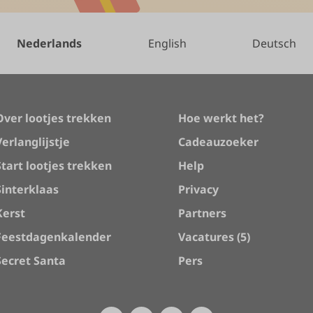
Nederlands
English
Deutsch
Over lootjes trekken
Hoe werkt het?
Verlanglijstje
Cadeauzoeker
Start lootjes trekken
Help
Sinterklaas
Privacy
Kerst
Partners
Feestdagenkalender
Vacatures (5)
Secret Santa
Pers