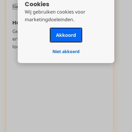
Cookies
Wij gebruiken cookies voor
marketingdoeleinden.
Heb je al eens lootjes getrokken?
Gebruik je
groep van 2025
opnieuw om
Akkoord
ervoor te zorgen dat iedereen een ander
lootje trekt.
Niet akkoord