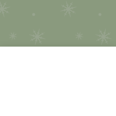
Nederlands
English
Deutsch
Over lootjes trekken
Hoe werkt het?
Verlanglijstje
Cadeauzoeker
Start lootjes trekken
Help
Sinterklaas
Privacy
Kerst
Partners