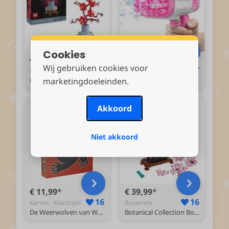
Cookies
€ 23,99
€ 17,95
Wij gebruiken cookies voor
18
17
Bouwsets
Roze - Bellenblaas
marketingdoeleinden.
Botanical Collection Japanse abrikoos Bloemen Set voor Volwassenen uit de Botanical Collection 10369
Bellenblaas Pistool met LED Lichteffecten - Bellenblaasmachine - Buitenspeelgoed voor Tuin en Bruiloft - Inclusief 1x50ml Bellenblaas navulling
Akkoord
Niet akkoord
€ 11,99
€ 39,99
16
16
Karton - Kaartspel
Bouwsets
De Weerwolven van Wakkerdam - basisspel - Kaartspel - Vertrouwen of verraders?
Botanical Collection Bonsaiboompje Bouwpakket voor Volwassenen 10281