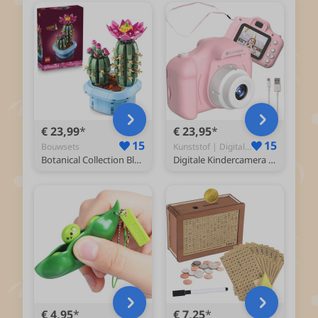
€ 23,99
€ 23,95
15
15
Bouwsets
Kunststof | Digitale Kindercamera Roze - Speelcamera
Botanical Collection Bloeiende Cactus Planten Decoratie Set 11509
Digitale Kindercamera - Foto’s, Video’s en Spelletjes - Kinder Fototoestel - Interactief Speelgoed Meisjes - Fotocamera Kinderen - Kids Camera - Reizen - Cadeau voor Meisjes - 3, 5, 6, 7, 8, 9, 10, 11, 12, 13, 14+ Jaar - Roze
€ 4,95
€ 7,25