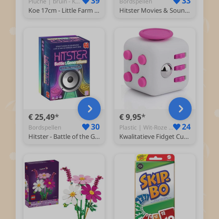
39
33
Pluche | bruin - Knuffel
Bordspellen
Koe 17cm - Little Farm - baby speelgoed
Hitster Movies & Soundtracks
€ 25,49
€ 9,95
30
24
Bordspellen
Plastic | Wit-Roze - Fidget
Hitster - Battle of the Generations (Netherlands)
Kwalitatieve Fidget Cube / FriemelKubus | Anti Stress Speelgoed | Fidget Toy - Wit-Roze