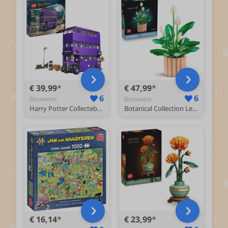
€ 39,99
€ 47,99
6
6
Bouwsets
Bouwsets
Harry Potter Collectebus™ avontuur, speelgoed 76446
Botanical Collection Lepelplant Bloemen Decoratie Bouwpakket 11504
€ 16,14
€ 23,99