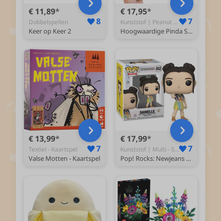
€ 11,89
€ 17,95
8
7
Dobbelspellen
Kunststof | Peanut - Squishy
Keer op Keer 2
Hoogwaardige Pinda Squishy Knijpbal | Peanut Stressbal | Anti Stress Speelgoed | Tik-Tok Fidget | Slowrising - Pinda
€ 13,99
€ 17,99
7
7
Textiel - Kaartspel
Kunststof | Multi - Speelfiguur
Valse Motten - Kaartspel
Pop! Rocks: Newjeans - Danielle #452