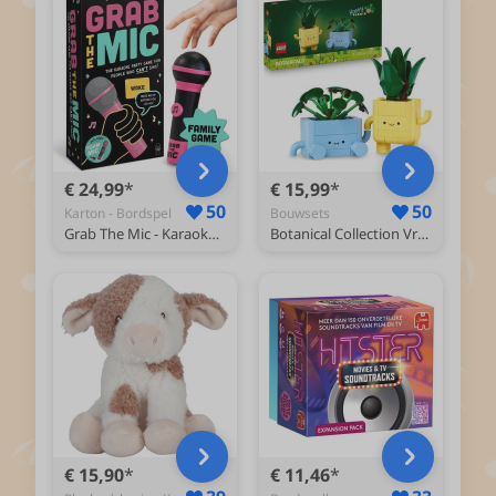
€ 24,99
€ 15,99
50
50
Karton - Bordspel
Bouwsets
Grab The Mic - Karaoke Partyspel - Muziekspel voor 2-10 Spelers - Bekend van TikTok - Originele Engelstalige versie
Botanical Collection Vrolijke Plantjes Decoratie 10349
€ 15,90
€ 11,46