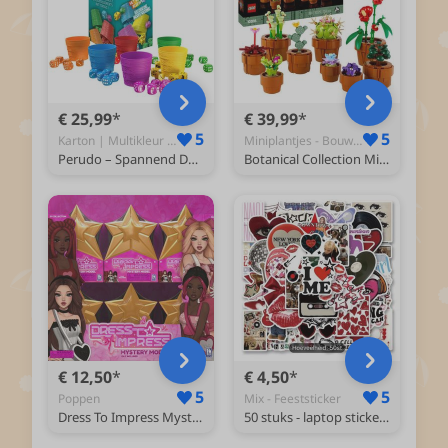
€ 25,99
€ 39,99
5
5
Karton | Multikleur - Dobbelspel
Miniplantjes - Bouwsets
Perudo – Spannend Dobbelsteen Blufspel | Gezelschapsspel voor 2-6 Spelers | Vanaf 8 Jaar | Liar’s Dice Variant
Botanical Collection Miniplantjes 10329
€ 12,50
€ 4,50
5
5
Poppen
Mix - Feeststicker
Dress To Impress Mystery pop
50 stuks - laptop stickers - love - telefoonsticker - zelfklevend sticker - valentijn - stickers voor laptop