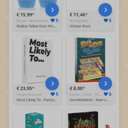
€ 15,99
€ 11,46
5
5
Blauw - Walkietalkie
Bordspellen
Walkie Talkie Voor Kinderen - Portofoon - Set van 2 Stuks
Hitster Rock
€ 23,95
€ 8,00
5
5
Gespreksstarter
Karton | Multi - Dobbelspel
Most Likely To - Partyspel met 220 vragen - Nederlands & Engels Kaartspel
Scoreblokken - Keer op Keer - Level 2, 3 en 4 - Dobbelspel