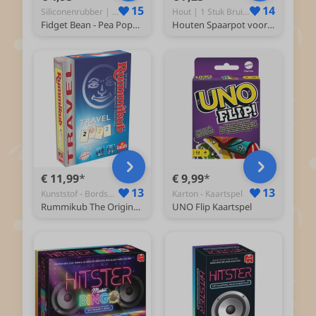
15
14
Siliconenrubber | Groen - Fidget
Hout | 1 Stuk Bruin - Spaarpot
Fidget Bean - Pea Popper Fidget Toy voor jong en oud - Groen
Houten Spaarpot voor Volwassenen - Helpt bij het Ontwikkelen van de Spaargewoonte (€5000)
€ 11,99
€ 9,99
13
13
Kunststof - Bordspel
Karton - Kaartspel
Rummikub The Original Travel - Reisspel - Gezelschapsspel
UNO Flip Kaartspel