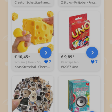
Creator Schattige hamster met bloem 31376
2 Stuks - Knijpbal - Angst Te Verminderen - Fidget Squishy - Stressballen - Anti-stress Knijpspeelgoed - Zachte, Langzame Squishy - Sensorisch Fidget - Parelstressbal - Stressbal voor kinderen - Decompressiespeelgoed - Volwassen en Kinderen
€ 10,45
€ 9,89
7
7
Schuim | Geel - Squishy
Kaartspellen
Kaas Stressbal - Cheese Squishy - Antistress Speelgoed – Zacht Knijp Speeltje – Geel – Voor Kinderen & Volwassenen
W2087 Uno