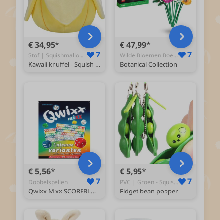
€ 34,95
€ 47,99
7
7
Stof | Squishmallow Knuffel Banana - Squishy
Wilde Bloemen Boeket 10313 - Bouwsets
Kawaii knuffel - Squish Knuffel - 40CM - Banaan knuffel- Squishy - Kawaii Kussen - Kawaii Banaan Knuffel
Botanical Collection
€ 5,56
€ 5,95
7
7
Dobbelspellen
PVC | Groen - Squishy
Qwixx Mixx SCOREBLOCKS
Fidget bean popper