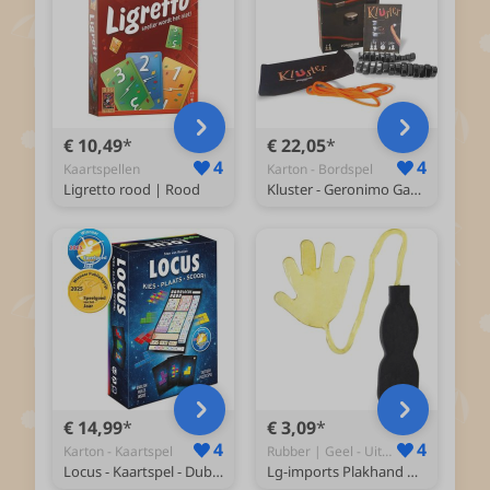
€ 10,49
€ 22,05
4
4
Kaartspellen
Karton - Bordspel
Ligretto rood | Rood
Kluster - Geronimo Games - Gezelschapsspel - Magnetenspel - 1 tot 4 spelers - vanaf 14 jaar
€ 14,99
€ 3,09
4
4
Karton - Kaartspel
Rubber | Geel - Uitdeelcadeaus
Locus - Kaartspel - Dubbel Winnaar Speelgoed van het Jaar 2025
Lg-imports Plakhand Met Handvat 20 Cm Geel