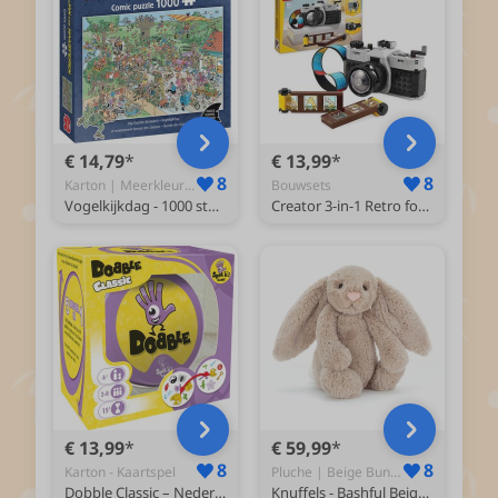
€ 14,79
€ 13,99
8
8
Karton | Meerkleurig - Puzzel
Bouwsets
Vogelkijkdag - 1000 stukjes puzzel - Legpuzzel - JVH
Creator 3-in-1 Retro fotocamera Set met Modellen van Speelgoed Tv en Videocamera 31147
€ 13,99
€ 59,99
8
8
Karton - Kaartspel
Pluche | Beige Bunny (Beige) - Knuffel
Dobble Classic – Nederlandstalig Kaartspel voor 2 tot 8 spelers - Leuk familiespel vanaf 6 jaar - Het razendsnelle zoekspel voor het hele gezin
Knuffels - Bashful Beige Bunny - Beige - Konijn - Knuffel - 31 cm - Voor alle leeftijden