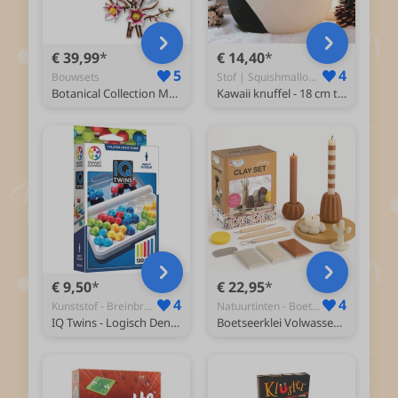
€ 39,99
€ 14,40
5
4
Bouwsets
Stof | Squishmallow Knuffel Koe - Squishy
Botanical Collection Magnoliatakken Bloemen Set 11510
Kawaii knuffel - 18 cm tot 22 cm - Knuffel Koe - Squish Knuffel - Koe Knuffel - Kawaii Kussen - Squishy
€ 9,50
€ 22,95
4
4
Kunststof - Breinbreker
Natuurtinten - Boetseerklei
IQ Twins - Logisch Denkspel & Reispuzzel - 120 Opdrachten met Tweelingstukken - Educatief Solospel - Vanaf 7 Jaar
Boetseerklei Volwassenen Set - 13pcs - Home Deco Pakket Volwassenen - Luchthardende Klei in Natuurtinten - Boetseerklei Gereedschap - Inspiratieboek inbegrepen - Home Deco Knutselpakket voor Volwassenen - Joya Creative