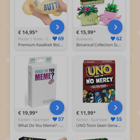
€ 14,95
€ 15,99
69
62
Plastic | Boter - Squishy
Bouwsets
Premium Kwaliteit Boter Squishy / Butter Stressbal | Anti Stress Speelgoed | Tik-Tok Fidget | Slowrising - Boter
Botanical Collection Schommelende Plantjes Bloemen Bouwpakket 11506
€ 19,99
€ 11,99
57
55
Karton - Kaartspel
Karton - Kaartspel
What Do You Meme? - Volwassenen Party Game - Reis editie / pocket editie - Engelstalig
UNO Toon Geen Genade - UNO No Mercy - Kaartspel