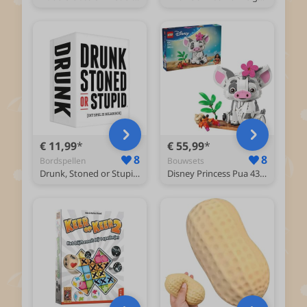
€ 11,99
€ 55,99
8
8
Bordspellen
Bouwsets
Drunk, Stoned or Stupid NL | Wit
Disney Princess Pua 43292