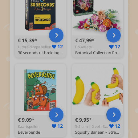
€ 15,39
€ 47,99
12
12
Uitbreidingsspellen
Bouwsets
30 seconds uitbreidingsspel
Botanical Collection Roze boeket bloemen decoratie 10342
€ 9,09
€ 9,95
12
12
Kaartspellen
Schuim | Geel - Squishy
Beverbende
Squishy Banaan – Stressbal Antistress Speelgoed – Zacht Knijp Speeltje – Geel – Voor Kinderen & Volwassenen