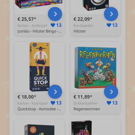
€ 25,57
€ 22,09
13
13
Karton - Actiespel
Bordspellen
Jumbo - Hitster Bingo - Nederlandstalig Partyspel - Actiespel
Hitster
€ 18,00
€ 11,89
13
13
Karton - Kaartspel
Dobbelspellen
Quickstop - Asmodee - Nederlandstalig kaartspel - Party- en familiespel - Vanaf 10 jaar
Regenwormen