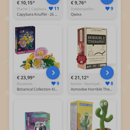
€ 10,15
€ 9,76
11
9
Pluche | Capibara Bruin - Squishy
Dobbelspellen
Capybara Knuffel - 26 CM - Capibara Knuffel - Kawaii Knuffel - Kawaii Kussen
Qwixx
€ 23,99
€ 21,12
9
8
Bouwsets
Karton - Kaartspel
Botanical Collection Klein zomers boeket 10347
Asmodee Horrible Therapist - Kaartspel voor volwassenen - Vanaf 18 jaar