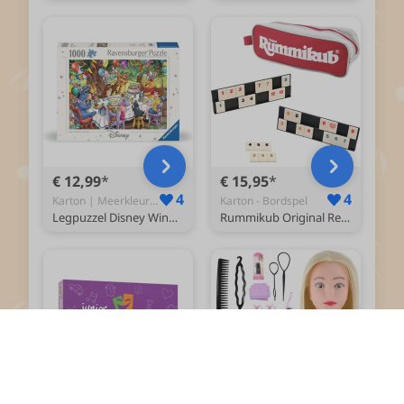
€ 12,99
€ 15,95
4
4
Karton | Meerkleurig - Puzzel
Karton - Bordspel
Legpuzzel Disney Winnie de Poeh 1000 stukjes cartoon.
Rummikub Original Reiseditie - Bordspel - Inclusief Tasje