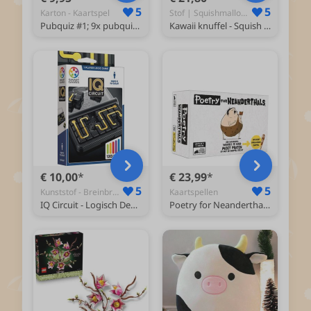
5
5
Karton - Kaartspel
Stof | Squishmallow Knuffel Koala - Squishy
Pubquiz #1; 9x pubquiz van 6 rondes - quizpuzzels - pocketformaat Vragenspel - Kaartspel - Quizspel / Partyspel met Trivia voor thuis, in de kroeg of onderweg - 4-24 spelers / groepen - totaal 198 vragen over Nederland!
Kawaii knuffel - Squish Knuffel - 28 cm tot 32 cm - Koala Knuffel - Kawaii Kussen
€ 10,00
€ 23,99
5
5
Kunststof - Breinbreker
Kaartspellen
IQ Circuit - Logisch Denkspel & Reispuzzel - 120 Opdrachten - Verbind de stippen - Educatief Solospel - Vanaf 8 Jaar
Poetry for Neanderthals NL