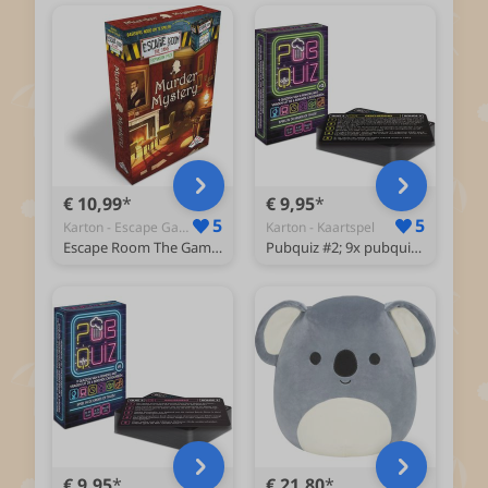
€ 10,99
€ 9,95
5
5
Karton - Escape Game
Karton - Kaartspel
Escape Room The Game uitbreidingsset Murder Mystery - Breinbreker
Pubquiz #2; 9x pubquiz van 6 rondes - quizpuzzels - pocketformaat Vragenspel - Kaartspel - Quizspel / Partyspel met Trivia voor thuis, in de kroeg of onderweg - 4-24 spelers / groepen - totaal 198 vragen over Nederland!
€ 9,95
€ 21,80