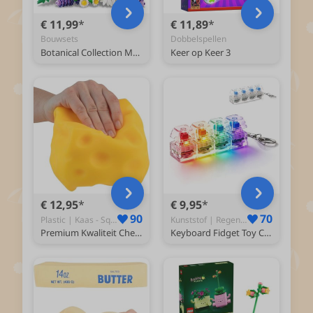
€ 11,99
€ 11,89
Bouwsets
Dobbelspellen
Botanical Collection Madeliefjes Bloemen Bouwpakket voor Kinderen 11508
Keer op Keer 3
€ 12,95
€ 9,95
90
70
Plastic | Kaas - Squishy
Kunststof | Regenboog - Fidget
Premium Kwaliteit Cheese Squishy / Kaas Stressbal | Anti Stress Speelgoed | Tik-Tok Fidget - Geel
Keyboard Fidget Toy Clicker met LED Verlichting – Toetsenbord Fidget Sleutelhanger – Anti Stress Speelgoed voor Volwassenen & Kinderen – - Transparant met multicolor lampjes