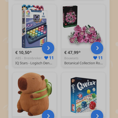
€ 10,50
€ 47,99
11
11
ABS - Breinbreker
Bouwsets
IQ Stars - Logisch Denkspel & Reispuzzel - 120 Opdrachten met Gekleurde Sterren - Educatief Solospel - Vanaf 6 Jaar
Botanical Collection Roze Rozenboeket Bouwpakket 10374