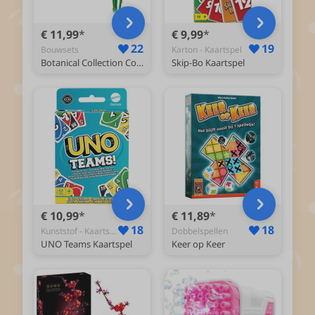
€ 11,99
€ 9,99
22
19
Bouwsets
Karton - Kaartspel
Botanical Collection Cosmeabloemen 11514
Skip-Bo Kaartspel
€ 10,99
€ 11,89
18
18
Kunststof - Kaartspel
Dobbelspellen
UNO Teams Kaartspel
Keer op Keer