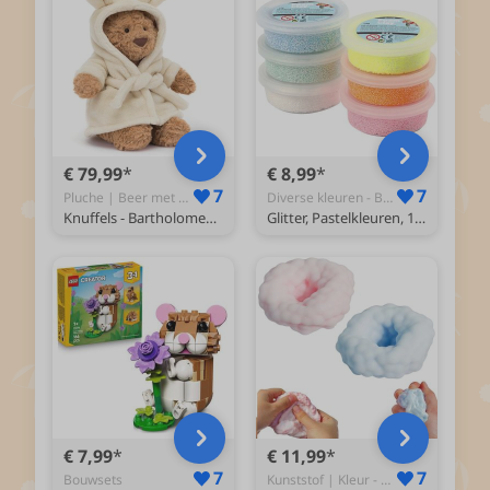
€ 79,99
€ 8,99
7
7
Pluche | Beer met Badjas (Bruin) - Knuffel
Diverse kleuren - Boetseerklei
Knuffels - Bartholomew Bear Bathrobe Outfit - Beer in Badjas - Teddybeer - Knuffelbeer - Knuffel - 31 cm - Geschikt voor alle leeftijden
Glitter, Pastelkleuren, 14 gr, 6 Doosje
€ 7,99
€ 11,99
7
7
Bouwsets
Kunststof | Kleur - B - Squishy