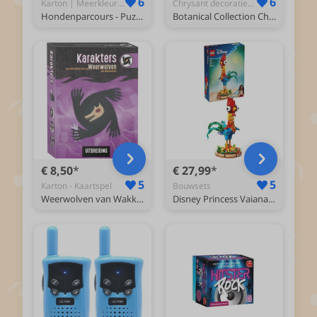
6
6
Karton | Meerkleurig - Puzzel
Chrysant decoratieve bloemenbouwset 10368 - Bouwsets
Hondenparcours - Puzzel 1000 stukjes
Botanical Collection Chrysant Bouwpakket voor Volwassenen 10368
€ 8,50
€ 27,99
5
5
Karton - Kaartspel
Bouwsets
Weerwolven van Wakkerdam Karakters uitbreiding - Kaartspel
Disney Princess Vaiana 2 Heihei Bouwbare Dierenmodelset 43272