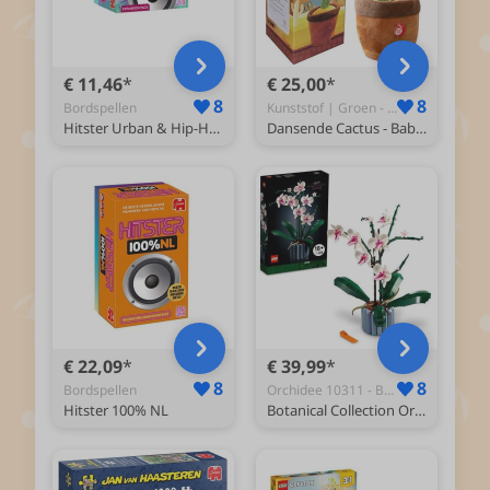
€ 11,46
€ 25,00
8
8
Bordspellen
Kunststof | Groen - Knuffel
Hitster Urban & Hip-Hop Uitbreiding
Dansende Cactus - Baby Knuffel - Interactieve Knuffels - TikTok - Oplaadbaar - Met Cadeauverpakking - Dancing Cactus - Zingende Cactus - Interactief speelgoed - Interactieve knuffel - Pluche knuffels - Praten - Zingen - Dansen - Baby - 120 liedjes
€ 22,09
€ 39,99
8
8
Bordspellen
Orchidee 10311 - Bouwsets
Hitster 100% NL
Botanical Collection Orchidee Decoratie Planten Bouwpakket voor Volwassenen 10311 (bloemen)