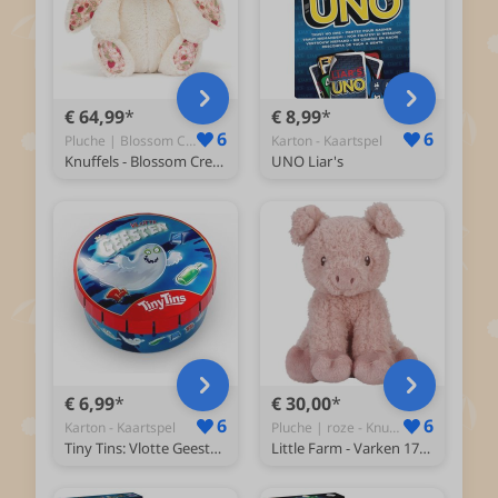
€ 64,99
€ 8,99
6
6
Pluche | Blossom Cream Bunny Berry (Crémewit) - Knuffel
Karton - Kaartspel
Knuffels - Blossom Cream Bunny Berry - Konijn - 31 cm - Met extra dikke luxueuze vacht - Knuffel voor alle leeftijden
UNO Liar's
€ 6,99
€ 30,00
6
6
Karton - Kaartspel
Pluche | roze - Knuffel
Tiny Tins: Vlotte Geesten - Kaartspel - Ideaal om overal mee naartoe te nemen - Reisspel - Familiespel - Klein cadeautje
Little Farm - Varken 17cm - baby speelgoed