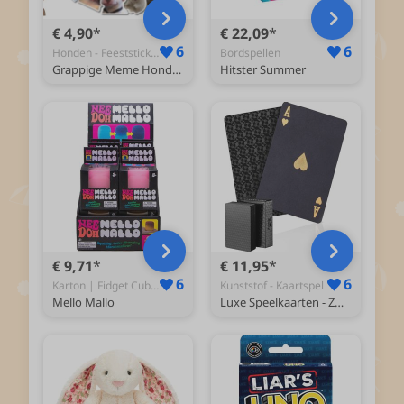
€ 4,90
€ 22,09
6
6
Honden - Feeststicker
Bordspellen
Grappige Meme Honden Stickers 40 Stuks | Dieren Stickers | Hond Dogg Puppy | Humor | Stickers Kinderen Volwassenen
Hitster Summer
€ 9,71
€ 11,95
6
6
Karton | Fidget Cube Mello Mallo - Fidget
Kunststof - Kaartspel
Mello Mallo
Luxe Speelkaarten - Zwart Kaartspel - 100% Plastic & Waterdicht Kaarten - Spelkaarten Pokerkaarten - Playing Cards voor Poker of Drankspel Volwassenen