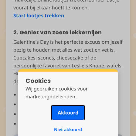
vooraf bij elkaar hoeft te komen.
Start lootjes trekken
2. Geniet van zoete lekkernijen
Galentine’s Day is het perfecte excuus om jezelf
bezig te houden met alles wat zoet en vet is.
Cupcakes, scones, cheesecake of de
persoonlijke favoriet van Leslie's Knope: wafels.
Hieronder vind je enkele lekkere ideeën voor
Cookies
de perfecte Galentine traktaties.
Wij gebruiken cookies voor
Hartjes cupcakes
marketingdoeleinden.
Roze champagne truffels (engels)
Akkoord
Heerlijke frambozentaart
Roze aardbeien wafels (engels)
Niet akkoord