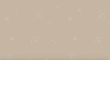
Nederlands
Over lootjes trekken
Hoe werkt het?
Verlanglijstje
Cadeauzoeker
Start lootjes trekken
Help