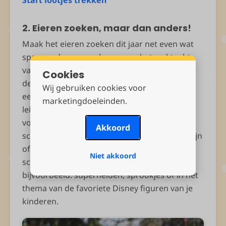
Start lootjes trekken
2. Eieren zoeken, maar dan anders!
Maak het eieren zoeken dit jaar net even wat
spannender en maak er een schatzoektocht
van! Dat doe je zo: koop plastic eieren waar je
Cookies
de hints in kunt doen, of schrijf de hints met
Wij gebruiken cookies voor
een marker op gekookte eieren. Deze hints
marketingdoeleinden.
leiden de schatzoekers steeds naar een
volgende plek met als uiteindelijk doel om de
Akkoord
schat te vinden. Dit kan een klein cadeautje zijn
of een grote chocolade traktatie. Steek je
Niet akkoord
schatzoektocht in een leuk thema, zoals
bijvoorbeeld: superhelden, sprookjes of in het
thema van de favoriete Disney figuren van je
kinderen.